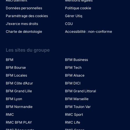
Recrutement
Mentions légales
Données personnelles
Politique cookie
Paramétrage des cookies
Gérer Utiq
J’exerce mes droits
CGU
Charte de déontologie
Accessibilité : non-conforme
Les sites du groupe
BFM
BFM Business
BFM Bourse
BFM Tech
BFM Locales
BFM Alsace
BFM Côte d’Azur
BFM DICI
BFM Grand Lille
BFM Grand Littoral
BFM Lyon
BFM Marseille
BFM Normandie
BFM Toulon Var
RMC
RMC Sport
RMC BFM PLAY
RMC Life