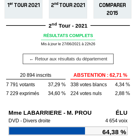
er
nd
1
TOUR 2021
2
TOUR 2021
COMPARER
2015
nd
2
Tour - 2021
RÉSULTATS COMPLETS
Mis à jour le 27/06/2021 à 22h26
← Retour aux résultats du département
20 894 inscrits
ABSTENTION : 62,71 %
7 791 votants
37,29 %
338 votes blancs
4,34 %
7 229 exprimés
34,60 %
224 votes nuls
2,88 %
Mme LABARRIERE - M. PROU
ÉLU
DVD - Divers droite
4 654 voix
64,38 %