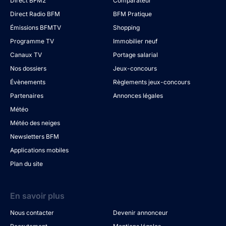
Direct BFM2
Comparateur
Direct Radio BFM
BFM Pratique
Émissions BFMTV
Shopping
Programme TV
Immobilier neuf
Canaux TV
Portage salarial
Nos dossiers
Jeux-concours
Évènements
Règlements jeux-concours
Partenaires
Annonces légales
Météo
Météo des neiges
Newsletters BFM
Applications mobiles
Plan du site
En savoir plus
Nous contacter
Devenir annonceur