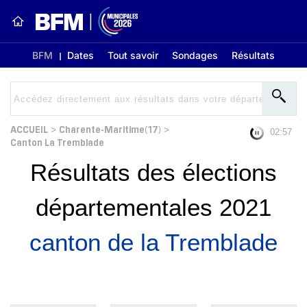
BFM
Dates
Tout savoir
Sondages
Résultats
ACCUEIL
Charente-Maritime(17)
>
>
02:56
Canton La Tremblade
Résultats des élections
départementales 2021
canton de la Tremblade