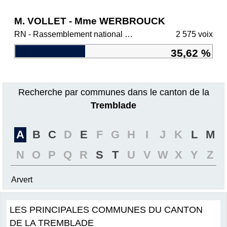
M. VOLLET - Mme WERBROUCK
RN - Rassemblement national et ses alliés
2 575 voix
35,62 %
Recherche par communes dans le canton de la
Tremblade
A
B
C
D
E
F
G
H
I
J
K
L
M
N
O
P
Q
R
S
T
U
V
W
X
Y
Z
Arvert
LES PRINCIPALES COMMUNES DU CANTON
DE LA TREMBLADE