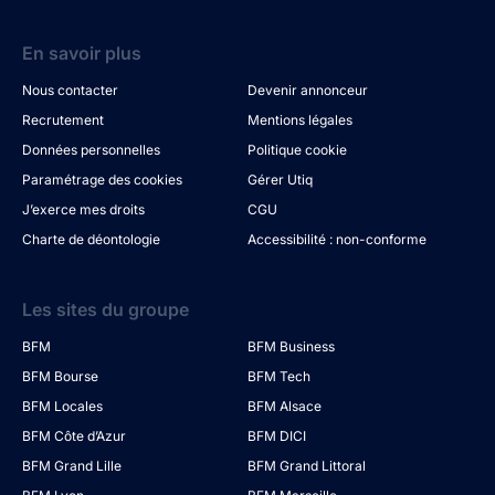
En savoir plus
Nous contacter
Devenir annonceur
Recrutement
Mentions légales
Données personnelles
Politique cookie
Paramétrage des cookies
Gérer Utiq
J’exerce mes droits
CGU
Charte de déontologie
Accessibilité : non-conforme
Les sites du groupe
BFM
BFM Business
BFM Bourse
BFM Tech
BFM Locales
BFM Alsace
BFM Côte d’Azur
BFM DICI
BFM Grand Lille
BFM Grand Littoral