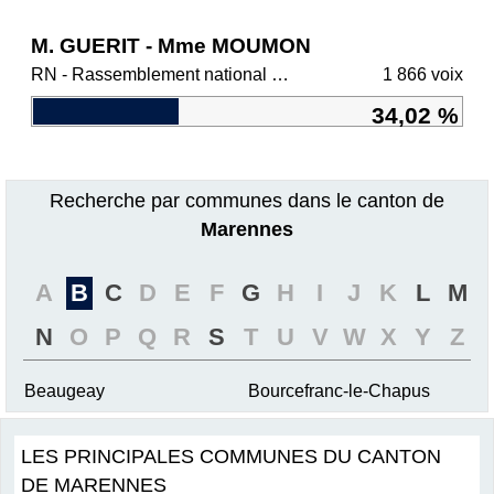
M. GUERIT - Mme MOUMON
RN - Rassemblement national et ses alliés
1 866 voix
34,02 %
Recherche par communes dans le canton de
Marennes
A
B
C
D
E
F
G
H
I
J
K
L
M
N
O
P
Q
R
S
T
U
V
W
X
Y
Z
Beaugeay
Bourcefranc-le-Chapus
LES PRINCIPALES COMMUNES DU CANTON
DE MARENNES