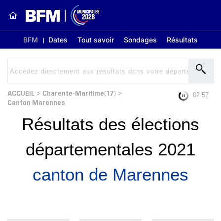
BFM
Dates
Tout savoir
Sondages
Résultats
ACCUEIL
Charente-Maritime(17)
>
>
02:56
Canton Marennes
Résultats des élections
départementales 2021
canton de Marennes