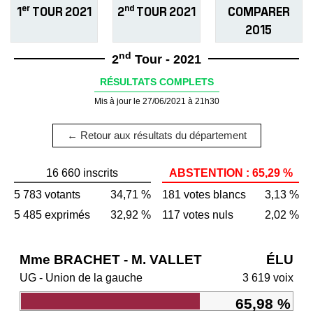
er
nd
1
TOUR 2021
2
TOUR 2021
COMPARER
2015
nd
2
Tour - 2021
RÉSULTATS COMPLETS
Mis à jour le 27/06/2021 à 21h30
← Retour aux résultats du département
16 660 inscrits
ABSTENTION : 65,29 %
5 783 votants
34,71 %
181 votes blancs
3,13 %
5 485 exprimés
32,92 %
117 votes nuls
2,02 %
Mme BRACHET - M. VALLET
ÉLU
UG - Union de la gauche
3 619 voix
65,98 %