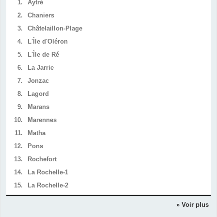
1.
Aytré
2.
Chaniers
3.
Châtelaillon-Plage
4.
L'Île d'Oléron
5.
L'Île de Ré
6.
La Jarrie
7.
Jonzac
8.
Lagord
9.
Marans
10.
Marennes
11.
Matha
12.
Pons
13.
Rochefort
14.
La Rochelle-1
15.
La Rochelle-2
» Voir plus