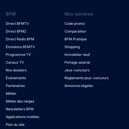
BFM
Nos services
Direct BFMTV
Code promo
Direct BFM2
Comparateur
Direct Radio BFM
BFM Pratique
Émissions BFMTV
Shopping
Programme TV
Immobilier neuf
Canaux TV
Portage salarial
Nos dossiers
Jeux-concours
Évènements
Règlements jeux-concours
Partenaires
Annonces légales
Météo
Météo des neiges
Newsletters BFM
Applications mobiles
Plan du site