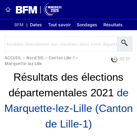
BFM
Dates
Tout savoir
Sondages
Résultats
ACCUEIL
Nord(59)
Canton Lille-1
>
>
>
02:57
Marquette-lez-Lille
Résultats des élections
départementales 2021
de
Marquette-lez-Lille (Canton
de Lille-1)