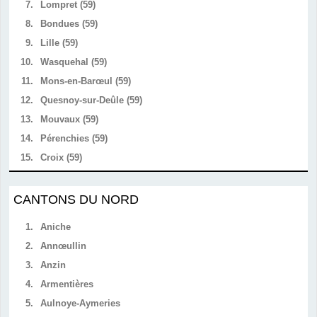
7.
Lompret (59)
8.
Bondues (59)
9.
Lille (59)
10.
Wasquehal (59)
11.
Mons-en-Barœul (59)
12.
Quesnoy-sur-Deûle (59)
13.
Mouvaux (59)
14.
Pérenchies (59)
15.
Croix (59)
CANTONS DU NORD
1.
Aniche
2.
Annœullin
3.
Anzin
4.
Armentières
5.
Aulnoye-Aymeries