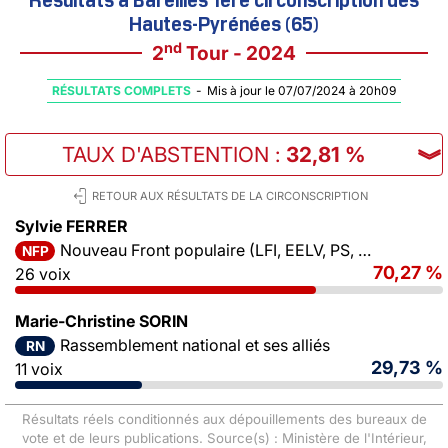
Hautes-Pyrénées (65)
nd
2
Tour - 2024
RÉSULTATS COMPLETS
-
Mis à jour le 07/07/2024 à 20h09
TAUX D'ABSTENTION
:
32,81 %
︾
RETOUR AUX RÉSULTATS DE LA CIRCONSCRIPTION
Sylvie FERRER
Nouveau Front populaire (LFI, EELV, PS, PCF)
NFP
70,27 %
26 voix
Marie-Christine SORIN
Rassemblement national et ses alliés
RN
29,73 %
11 voix
Résultats réels conditionnés aux dépouillements des bureaux de
vote et de leurs publications. Source(s) : Ministère de l'Intérieur,