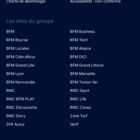
Charte de déontologie
Accessibilité : non-conforme
Les sites du groupe
BFM
BFM Business
BFM Bourse
BFM Tech
BFM Locales
BFM Alsace
BFM Côte d’Azur
BFM DICI
BFM Grand Lille
BFM Grand Littoral
BFM Lyon
BFM Marseille
BFM Normandie
BFM Toulon Var
RMC
RMC Sport
RMC BFM PLAY
RMC Life
RMC Découverte
RMC Conso
RMC Story
Zone Turf
SFR Actus
Verif