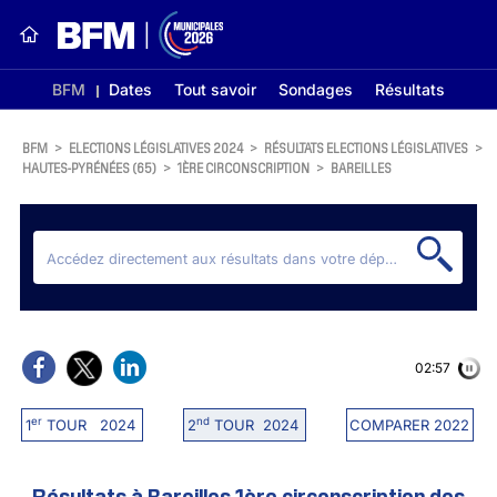
BFM
Dates
Tout savoir
Sondages
Résultats
BFM
>
ELECTIONS LÉGISLATIVES 2024
>
RÉSULTATS ELECTIONS LÉGISLATIVES
>
HAUTES-PYRÉNÉES (65)
>
1ÈRE CIRCONSCRIPTION
>
BAREILLES
02:56
er
nd
1
TOUR 2024
2
TOUR 2024
COMPARER 2022
Résultats à Bareilles 1ère circonscription des