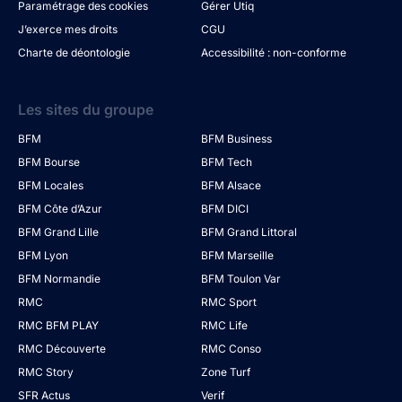
Paramétrage des cookies
Gérer Utiq
J’exerce mes droits
CGU
Charte de déontologie
Accessibilité : non-conforme
Les sites du groupe
BFM
BFM Business
BFM Bourse
BFM Tech
BFM Locales
BFM Alsace
BFM Côte d’Azur
BFM DICI
BFM Grand Lille
BFM Grand Littoral
BFM Lyon
BFM Marseille
BFM Normandie
BFM Toulon Var
RMC
RMC Sport
RMC BFM PLAY
RMC Life
RMC Découverte
RMC Conso
RMC Story
Zone Turf
SFR Actus
Verif