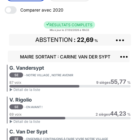
Comparer avec 2020
RÉSULTATS COMPLETS
Mis à jour le 27/03/2026 à 16h33
ABSTENTION
22,69
•••
%
•••
MAIRE SORTANT : CARINE VAN DER SYPT
G. Vandersypt
SE
- NOTRE VILLAGE , NOTRE AVENIR
55,77
87 voix
9 sièges
%
► Détail de la liste
V. Rigolio
SE
- EN AVANT !
44,23
69 voix
2 sièges
%
► Détail de la liste
C. Van Der Sypt
SE
- ENSEMBLE CONTINUONS À FAIRE VIVRE NOTRE VILLAGE