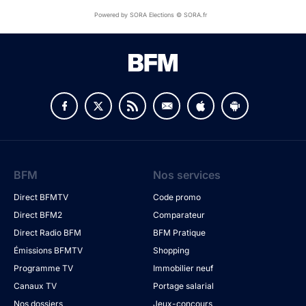
Powered by SORA Elections © SORA.fr
BFM
Nos services
Direct BFMTV
Code promo
Direct BFM2
Comparateur
Direct Radio BFM
BFM Pratique
Émissions BFMTV
Shopping
Programme TV
Immobilier neuf
Canaux TV
Portage salarial
Nos dossiers
Jeux-concours