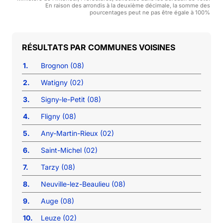
En raison des arrondis à la deuxième décimale, la somme des
pourcentages peut ne pas être égale à 100%
COMMUNES VOISINES
1.
Brognon (08)
2.
Watigny (02)
3.
Signy-le-Petit (08)
4.
Fligny (08)
5.
Any-Martin-Rieux (02)
6.
Saint-Michel (02)
7.
Tarzy (08)
8.
Neuville-lez-Beaulieu (08)
9.
Auge (08)
10.
Leuze (02)