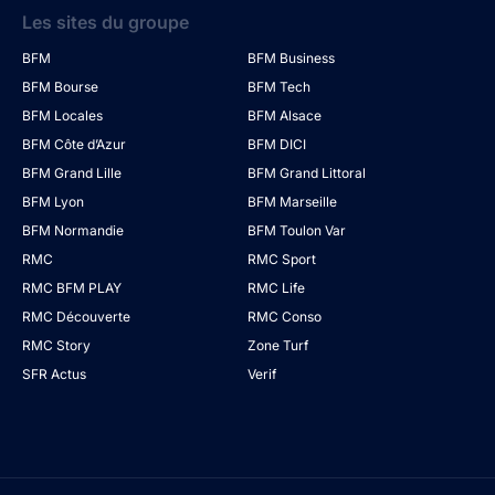
Les sites du groupe
BFM
BFM Business
BFM Bourse
BFM Tech
BFM Locales
BFM Alsace
BFM Côte d’Azur
BFM DICI
BFM Grand Lille
BFM Grand Littoral
BFM Lyon
BFM Marseille
BFM Normandie
BFM Toulon Var
RMC
RMC Sport
RMC BFM PLAY
RMC Life
RMC Découverte
RMC Conso
RMC Story
Zone Turf
SFR Actus
Verif