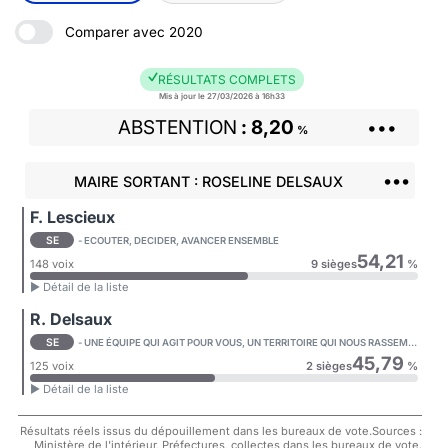
Comparer avec 2020
RÉSULTATS COMPLETS
Mis à jour le 27/03/2026 à 16h33
ABSTENTION
8,20
•••
%
•••
MAIRE SORTANT : ROSELINE DELSAUX
F. Lescieux
SE
- ECOUTER, DECIDER, AVANCER ENSEMBLE
54,21
148 voix
9 sièges
%
► Détail de la liste
R. Delsaux
SE
- UNE ÉQUIPE QUI AGIT POUR VOUS, UN TERRITOIRE QUI NOUS RASSEMBLE
45,79
125 voix
2 sièges
%
► Détail de la liste
Résultats réels issus du dépouillement dans les bureaux de vote.Sources :
Ministère de l'intérieur, Préfectures, collectes dans les bureaux de vote.