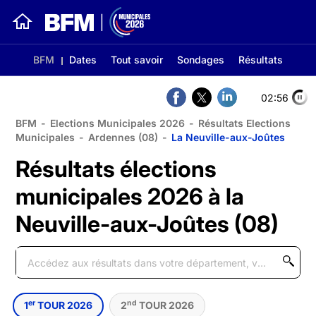
BFM
Dates
Tout savoir
Sondages
Résultats
02:56
BFM
-
Elections Municipales 2026
-
Résultats Elections
Municipales
-
Ardennes (08)
-
La Neuville-aux-Joûtes
Résultats élections
municipales 2026 à la
Neuville-aux-Joûtes (08)
er
nd
1
TOUR 2026
2
TOUR 2026