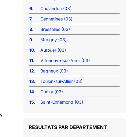
6.
Coulandon (03)
7.
Gennetines (03)
8.
Bressolles (03)
9.
Marigny (03)
10.
Aurouër (03)
11.
Villeneuve-sur-Allier (03)
12.
Bagneux (03)
13.
Toulon-sur-Allier (03)
14.
Chézy (03)
15.
Saint-Ennemond (03)
e
RÉSULTATS PAR DÉPARTEMENT