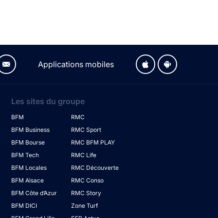
Applications mobiles
Les sites du groupe
BFM
RMC
BFM Business
RMC Sport
BFM Bourse
RMC BFM PLAY
BFM Tech
RMC Life
BFM Locales
RMC Découverte
BFM Alsace
RMC Conso
BFM Côte d’Azur
RMC Story
BFM DICI
Zone Turf