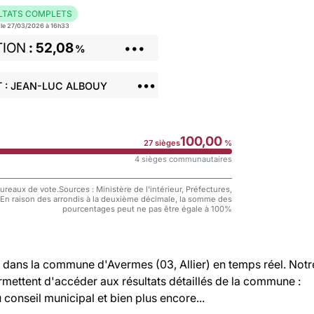
LTATS COMPLETS
r le 27/03/2026 à 16h33
TION
52,08
•••
%
•••
 : JEAN-LUC ALBOUY
100,00
27 sièges
%
4 sièges communautaires
reaux de vote.Sources : Ministère de l'intérieur, Préfectures,
 En raison des arrondis à la deuxième décimale, la somme des
pourcentages peut ne pas être égale à 100%
dans la commune d'Avermes (03, Allier) en temps réel. Notr
rmettent d'accéder aux résultats détaillés de la commune :
u conseil municipal et bien plus encore...