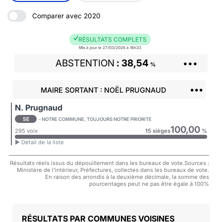
Comparer avec 2020
RÉSULTATS COMPLETS
Mis à jour le 27/03/2026 à 16h33
ABSTENTION
38,54
•••
%
•••
MAIRE SORTANT : NOËL PRUGNAUD
N. Prugnaud
SE
- NOTRE COMMUNE, TOUJOURS NOTRE PRIORITE
100,00
295 voix
15 sièges
%
► Détail de la liste
Résultats réels issus du dépouillement dans les bureaux de vote.Sources :
Ministère de l'intérieur, Préfectures, collectes dans les bureaux de vote.
En raison des arrondis à la deuxième décimale, la somme des
pourcentages peut ne pas être égale à 100%
COMMUNES VOISINES