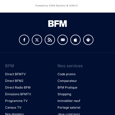
Powered by SORA Elections © SORA.fr
BFM
Nos services
Direct BFMTV
Code promo
Direct BFM2
Comparateur
Direct Radio BFM
BFM Pratique
Émissions BFMTV
Shopping
Programme TV
Immobilier neuf
Canaux TV
Portage salarial
Nos dossiers
Jeux-concours