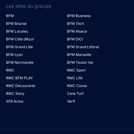
Les sites du groupe
BFM
BFM Business
BFM Bourse
BFM Tech
BFM Locales
BFM Alsace
BFM Côte d’Azur
BFM DICI
BFM Grand Lille
BFM Grand Littoral
BFM Lyon
BFM Marseille
BFM Normandie
BFM Toulon Var
RMC
RMC Sport
RMC BFM PLAY
RMC Life
RMC Découverte
RMC Conso
RMC Story
Zone Turf
SFR Actus
Verif