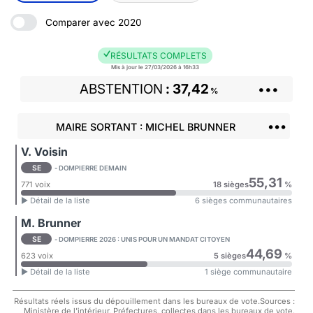
Comparer avec 2020
RÉSULTATS COMPLETS
Mis à jour le 27/03/2026 à 16h33
ABSTENTION
37,42
•••
%
•••
MAIRE SORTANT : MICHEL BRUNNER
V. Voisin
SE
- DOMPIERRE DEMAIN
55,31
771 voix
18 sièges
%
► Détail de la liste
6 sièges communautaires
M. Brunner
SE
- DOMPIERRE 2026 : UNIS POUR UN MANDAT CITOYEN
44,69
623 voix
5 sièges
%
► Détail de la liste
1 siège communautaire
Résultats réels issus du dépouillement dans les bureaux de vote.Sources :
Ministère de l'intérieur, Préfectures, collectes dans les bureaux de vote.