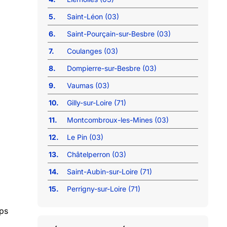
5.
Saint-Léon (03)
6.
Saint-Pourçain-sur-Besbre (03)
7.
Coulanges (03)
8.
Dompierre-sur-Besbre (03)
9.
Vaumas (03)
10.
Gilly-sur-Loire (71)
11.
Montcombroux-les-Mines (03)
12.
Le Pin (03)
13.
Châtelperron (03)
14.
Saint-Aubin-sur-Loire (71)
15.
Perrigny-sur-Loire (71)
mps