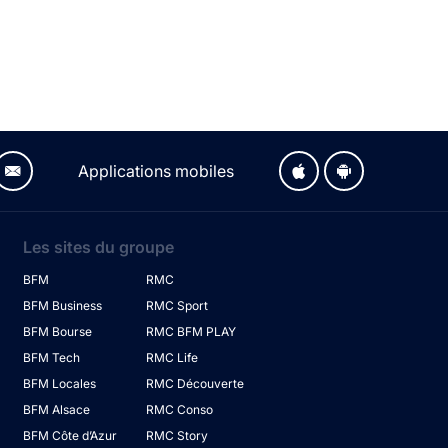
Applications mobiles
Les sites du groupe
BFM
RMC
BFM Business
RMC Sport
BFM Bourse
RMC BFM PLAY
BFM Tech
RMC Life
BFM Locales
RMC Découverte
BFM Alsace
RMC Conso
BFM Côte d’Azur
RMC Story