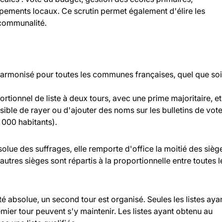
ipements locaux. Ce scrutin permet également d'élire les
rcommunalité.
 harmonisé pour toutes les communes françaises, quel que soi
rtionnel de liste à deux tours, avec une prime majoritaire, et
ossible de rayer ou d'ajouter des noms sur les bulletins de vot
000 habitants).
bsolue des suffrages, elle remporte d'office la moitié des sièg
 autres sièges sont répartis à la proportionnelle entre toutes l
ité absolue, un second tour est organisé. Seules les listes aya
ier tour peuvent s'y maintenir. Les listes ayant obtenu au