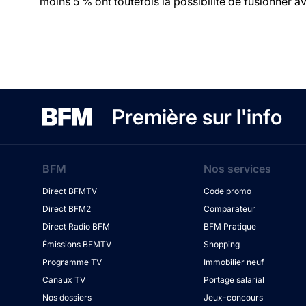
moins 5 % ont toutefois la possibilité de fusionner ave
Première sur l'info
BFM
Nos services
Direct BFMTV
Code promo
Direct BFM2
Comparateur
Direct Radio BFM
BFM Pratique
Émissions BFMTV
Shopping
Programme TV
Immobilier neuf
Canaux TV
Portage salarial
Nos dossiers
Jeux-concours