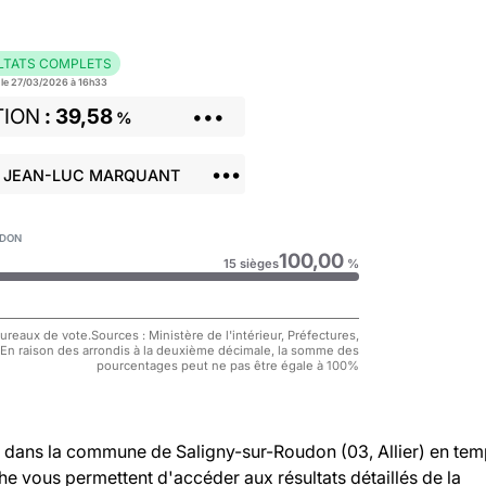
LTATS COMPLETS
r le 27/03/2026 à 16h33
TION
39,58
•••
%
•••
: JEAN-LUC MARQUANT
UDON
100,00
15 sièges
%
reaux de vote.Sources : Ministère de l'intérieur, Préfectures,
 En raison des arrondis à la deuxième décimale, la somme des
pourcentages peut ne pas être égale à 100%
dans la commune de Saligny-sur-Roudon (03, Allier) en te
che vous permettent d'accéder aux résultats détaillés de la