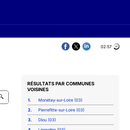
02:57
COMMUNES
VOISINES
1.
Monétay-sur-Loire (03)
2.
Pierrefitte-sur-Loire (03)
3.
Diou (03)
4.
Liernolles (03)