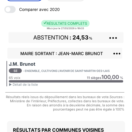
Comparer avec 2020
RÉSULTATS COMPLETS
Mis à jour le 27/03/2026 à 16h33
ABSTENTION
24,53
•••
%
•••
MAIRE SORTANT : JEAN-MARC BRUNOT
J.M. Brunot
SE
- ENSEMBLE, CULTIVONS L'AVENIR DE SAINT-MARTIN-DES-LAIS
100,00
65 voix
11 sièges
%
► Détail de la liste
Résultats réels issus du dépouillement dans les bureaux de vote.Sources :
Ministère de l'intérieur, Préfectures, collectes dans les bureaux de vote.
En raison des arrondis à la deuxième décimale, la somme des
pourcentages peut ne pas être égale à 100%
COMMUNES VOISINES