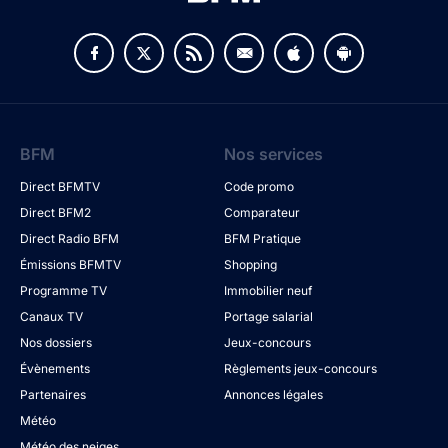
BFM
Nos services
Direct BFMTV
Code promo
Direct BFM2
Comparateur
Direct Radio BFM
BFM Pratique
Émissions BFMTV
Shopping
Programme TV
Immobilier neuf
Canaux TV
Portage salarial
Nos dossiers
Jeux-concours
Évènements
Règlements jeux-concours
Partenaires
Annonces légales
Météo
Météo des neiges