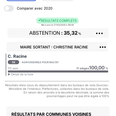
Comparer avec 2020
RÉSULTATS COMPLETS
Mis à jour le 27/03/2026 à 16h38
ABSTENTION
35,32
•••
%
•••
MAIRE SORTANT : CHRISTINE RACINE
C. Racine
SE
- AGIR ENSEMBLE POUR MALTAT
100,00
111 voix
11 sièges
%
► Détail de la liste
Résultats réels issus du dépouillement dans les bureaux de vote.Sources :
Ministère de l'intérieur, Préfectures, collectes dans les bureaux de vote.
En raison des arrondis à la deuxième décimale, la somme des
pourcentages peut ne pas être égale à 100%
COMMUNES VOISINES