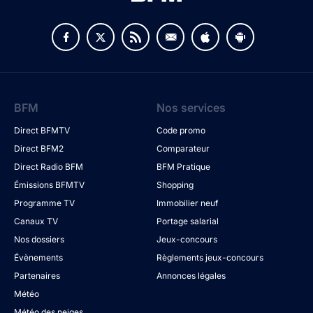
BFM
Nos services
Direct BFMTV
Code promo
Direct BFM2
Comparateur
Direct Radio BFM
BFM Pratique
Émissions BFMTV
Shopping
Programme TV
Immobilier neuf
Canaux TV
Portage salarial
Nos dossiers
Jeux-concours
Évènements
Règlements jeux-concours
Partenaires
Annonces légales
Météo
Météo des neiges