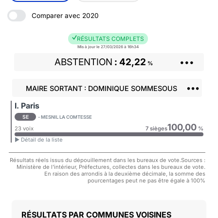
Comparer avec 2020
RÉSULTATS COMPLETS
Mis à jour le 27/03/2026 à 16h34
ABSTENTION
42,22
•••
%
•••
MAIRE SORTANT : DOMINIQUE SOMMESOUS
I. Paris
SE
- MESNIL LA COMTESSE
100,00
23 voix
7 sièges
%
► Détail de la liste
Résultats réels issus du dépouillement dans les bureaux de vote.Sources :
Ministère de l'intérieur, Préfectures, collectes dans les bureaux de vote.
En raison des arrondis à la deuxième décimale, la somme des
pourcentages peut ne pas être égale à 100%
COMMUNES VOISINES