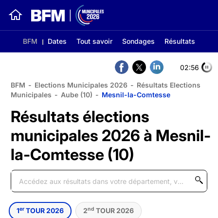
BFM
Dates
Tout savoir
Sondages
Résultats
02:56
BFM
-
Elections Municipales 2026
-
Résultats Elections
Municipales
-
Aube (10)
-
Mesnil-la-Comtesse
Résultats élections
municipales 2026 à Mesnil-
la-Comtesse (10)
er
nd
1
TOUR 2026
2
TOUR 2026