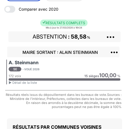
Comparer avec 2020
RÉSULTATS COMPLETS
Mis à jour le 27/03/2026 à 16h34
ABSTENTION
58,58
•••
%
•••
MAIRE SORTANT : ALAIN STEINMANN
A. Steinmann
SE
- VOUÉ 2026
100,00
172 voix
15 sièges
%
► Détail de la liste
Résultats réels issus du dépouillement dans les bureaux de vote.Sources :
Ministère de l'intérieur, Préfectures, collectes dans les bureaux de vote.
En raison des arrondis à la deuxième décimale, la somme des
pourcentages peut ne pas être égale à 100%
COMMUNES VOISINES