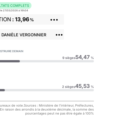
LTATS COMPLETS
r le 27/03/2026 à 16h34
TION
13,96
•••
%
•••
: DANIÈLE VERGONNIER
ONSTRUIRE DEMAIN
54,47
9 sièges
%
45,53
2 sièges
%
reaux de vote.Sources : Ministère de l'intérieur, Préfectures,
 En raison des arrondis à la deuxième décimale, la somme des
pourcentages peut ne pas être égale à 100%