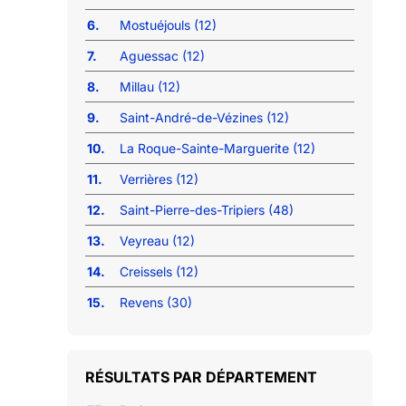
6.
Mostuéjouls (12)
7.
Aguessac (12)
8.
Millau (12)
9.
Saint-André-de-Vézines (12)
10.
La Roque-Sainte-Marguerite (12)
11.
Verrières (12)
12.
Saint-Pierre-des-Tripiers (48)
13.
Veyreau (12)
14.
Creissels (12)
15.
Revens (30)
RÉSULTATS PAR DÉPARTEMENT