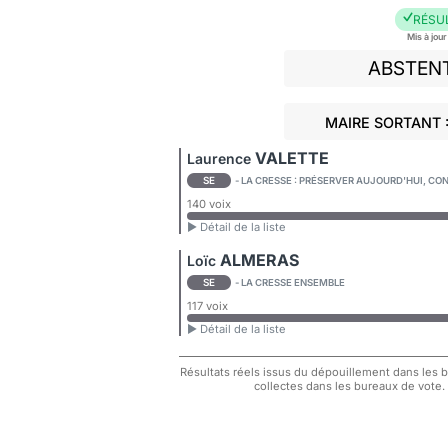
RÉSU
Mis à jou
ABSTEN
MAIRE SORTANT 
VALETTE
Laurence
SE
- LA CRESSE : PRÉSERVER AUJOURD'HUI, C
140 voix
► Détail de la liste
ALMERAS
Loïc
SE
- LA CRESSE ENSEMBLE
117 voix
► Détail de la liste
Résultats réels issus du dépouillement dans les bu
collectes dans les bureaux de vote.