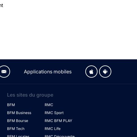
nt
Applications mobiles
Les sites du groupe
BFM
RMC
BFM Business
RMC Sport
BFM Bourse
RMC BFM PLAY
BFM Tech
RMC Life
BFM Locales
RMC Découverte