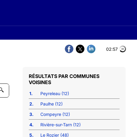
02:56
COMMUNES
VOISINES
1.
Peyreleau (12)
2.
Paulhe (12)
3.
Compeyre (12)
4.
Rivière-sur-Tarn (12)
5.
Le Rozier (48)