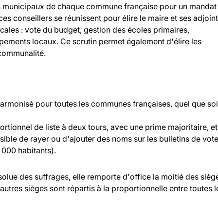
llers municipaux de chaque commune française pour un mandat
 ces conseillers se réunissent pour élire le maire et ses adjoint
ocales : vote du budget, gestion des écoles primaires,
ipements locaux. Ce scrutin permet également d'élire les
rcommunalité.
 harmonisé pour toutes les communes françaises, quel que soi
rtionnel de liste à deux tours, avec une prime majoritaire, et
ossible de rayer ou d'ajouter des noms sur les bulletins de vot
000 habitants).
bsolue des suffrages, elle remporte d'office la moitié des sièg
 autres sièges sont répartis à la proportionnelle entre toutes l