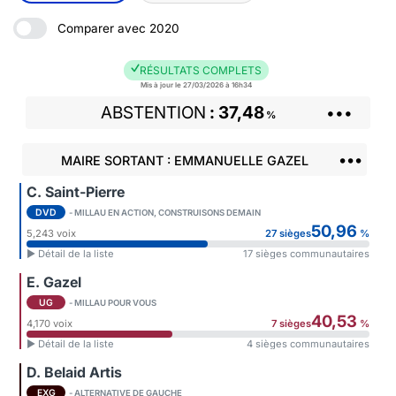
Comparer avec 2020
RÉSULTATS COMPLETS
Mis à jour le 27/03/2026 à 16h34
ABSTENTION
37,48
•••
%
•••
MAIRE SORTANT : EMMANUELLE GAZEL
C. Saint-Pierre
DVD
- MILLAU EN ACTION, CONSTRUISONS DEMAIN
50,96
5,243 voix
27 sièges
%
► Détail de la liste
17 sièges communautaires
E. Gazel
UG
- MILLAU POUR VOUS
40,53
4,170 voix
7 sièges
%
► Détail de la liste
4 sièges communautaires
D. Belaid Artis
EXG
- ALTERNATIVE DE GAUCHE