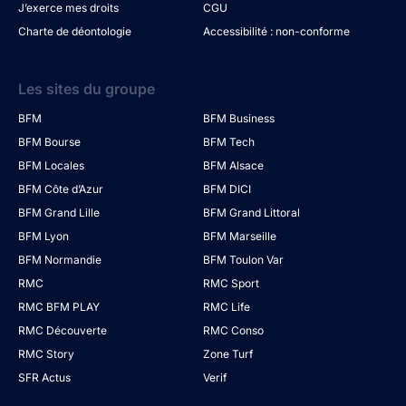
J’exerce mes droits
CGU
Charte de déontologie
Accessibilité : non-conforme
Les sites du groupe
BFM
BFM Business
BFM Bourse
BFM Tech
BFM Locales
BFM Alsace
BFM Côte d’Azur
BFM DICI
BFM Grand Lille
BFM Grand Littoral
BFM Lyon
BFM Marseille
BFM Normandie
BFM Toulon Var
RMC
RMC Sport
RMC BFM PLAY
RMC Life
RMC Découverte
RMC Conso
RMC Story
Zone Turf
SFR Actus
Verif