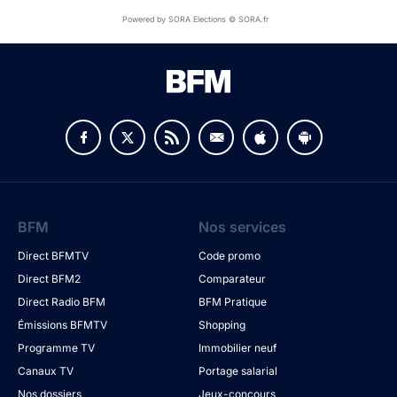
Powered by SORA Elections © SORA.fr
BFM
Nos services
Direct BFMTV
Code promo
Direct BFM2
Comparateur
Direct Radio BFM
BFM Pratique
Émissions BFMTV
Shopping
Programme TV
Immobilier neuf
Canaux TV
Portage salarial
Nos dossiers
Jeux-concours