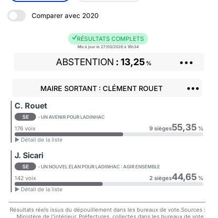
Comparer avec 2020
RÉSULTATS COMPLETS
Mis à jour le 27/03/2026 à 16h34
ABSTENTION
13,25
•••
%
•••
MAIRE SORTANT : CLÉMENT ROUET
C. Rouet
SE
- UN AVENIR POUR LADINHAC
55,35
176 voix
9 sièges
%
► Détail de la liste
J. Sicari
SE
- UN NOUVEL ÉLAN POUR LADINHAC : AGIR ENSEMBLE
44,65
142 voix
2 sièges
%
► Détail de la liste
Résultats réels issus du dépouillement dans les bureaux de vote.Sources :
Ministère de l'intérieur, Préfectures, collectes dans les bureaux de vote.