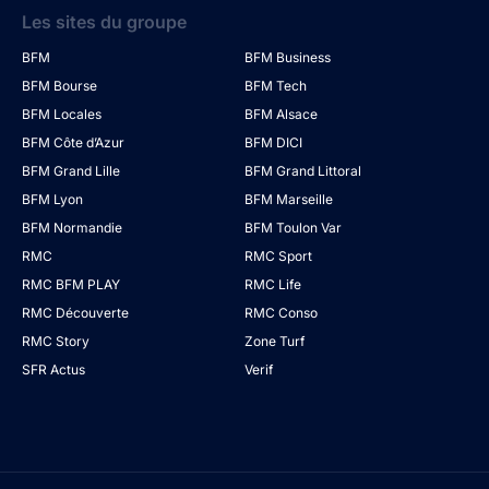
Les sites du groupe
BFM
BFM Business
BFM Bourse
BFM Tech
BFM Locales
BFM Alsace
BFM Côte d’Azur
BFM DICI
BFM Grand Lille
BFM Grand Littoral
BFM Lyon
BFM Marseille
BFM Normandie
BFM Toulon Var
RMC
RMC Sport
RMC BFM PLAY
RMC Life
RMC Découverte
RMC Conso
RMC Story
Zone Turf
SFR Actus
Verif