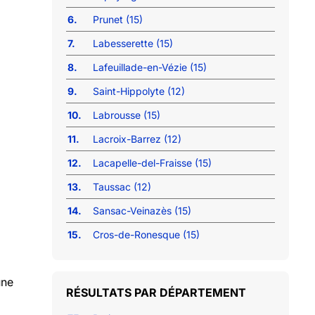
6.
Prunet (15)
7.
Labesserette (15)
8.
Lafeuillade-en-Vézie (15)
9.
Saint-Hippolyte (12)
10.
Labrousse (15)
11.
Lacroix-Barrez (12)
12.
Lacapelle-del-Fraisse (15)
13.
Taussac (12)
14.
Sansac-Veinazès (15)
15.
Cros-de-Ronesque (15)
une
RÉSULTATS PAR DÉPARTEMENT