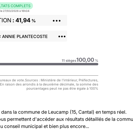
LTATS COMPLETS
r le 27/03/2026 à 16h34
TION
41,94
•••
%
•••
: ANNIE PLANTECOSTE
100,00
11 sièges
%
reaux de vote.Sources : Ministère de l'intérieur, Préfectures,
 En raison des arrondis à la deuxième décimale, la somme des
pourcentages peut ne pas être égale à 100%
dans la commune de Leucamp (15, Cantal) en temps réel.
vous permettent d'accéder aux résultats détaillés de la comm
au conseil municipal et bien plus encore...