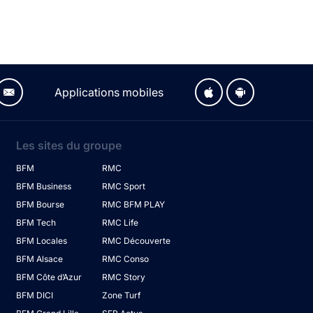
Applications mobiles
Les sites du groupe
BFM
RMC
BFM Business
RMC Sport
BFM Bourse
RMC BFM PLAY
BFM Tech
RMC Life
BFM Locales
RMC Découverte
BFM Alsace
RMC Conso
BFM Côte d’Azur
RMC Story
BFM DICI
Zone Turf