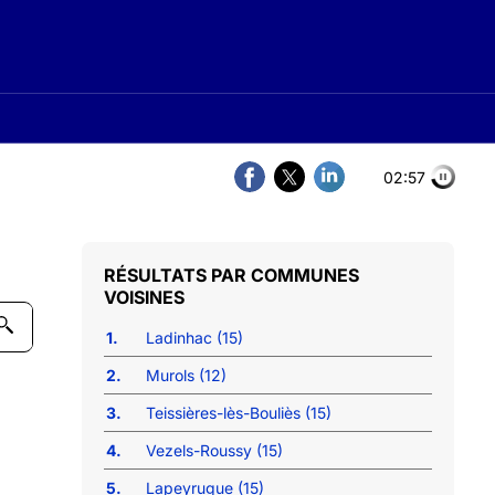
02:56
COMMUNES
VOISINES
1.
Ladinhac (15)
2.
Murols (12)
3.
Teissières-lès-Bouliès (15)
4.
Vezels-Roussy (15)
5.
Lapeyrugue (15)