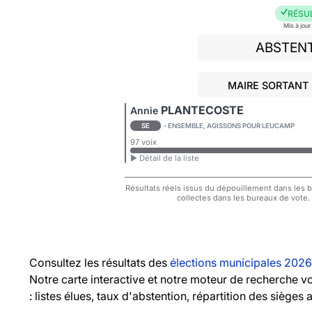
RÉSU
Mis à jou
ABSTEN
MAIRE SORTANT 
PLANTECOSTE
Annie
SE
- ENSEMBLE, AGISSONS POUR LEUCAMP
97 voix
► Détail de la liste
Résultats réels issus du dépouillement dans les bu
collectes dans les bureaux de vote.
Consultez les résultats des
élections municipales 2026
Notre carte interactive et notre moteur de recherche 
: listes élues, taux d'abstention, répartition des sièges 