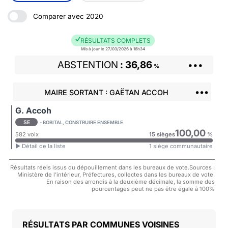
Comparer avec 2020
RÉSULTATS COMPLETS
Mis à jour le 27/03/2026 à 16h34
ABSTENTION
36,86
•••
%
•••
MAIRE SORTANT : GAËTAN ACCOH
G. Accoh
SE
- BOBITAL, CONSTRUIRE ENSEMBLE
100,00
582 voix
15 sièges
%
► Détail de la liste
1 siège communautaire
Résultats réels issus du dépouillement dans les bureaux de vote.Sources :
Ministère de l'intérieur, Préfectures, collectes dans les bureaux de vote.
En raison des arrondis à la deuxième décimale, la somme des
pourcentages peut ne pas être égale à 100%
COMMUNES VOISINES