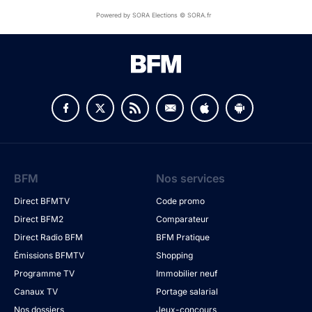
Powered by SORA Elections © SORA.fr
BFM
Nos services
Direct BFMTV
Code promo
Direct BFM2
Comparateur
Direct Radio BFM
BFM Pratique
Émissions BFMTV
Shopping
Programme TV
Immobilier neuf
Canaux TV
Portage salarial
Nos dossiers
Jeux-concours