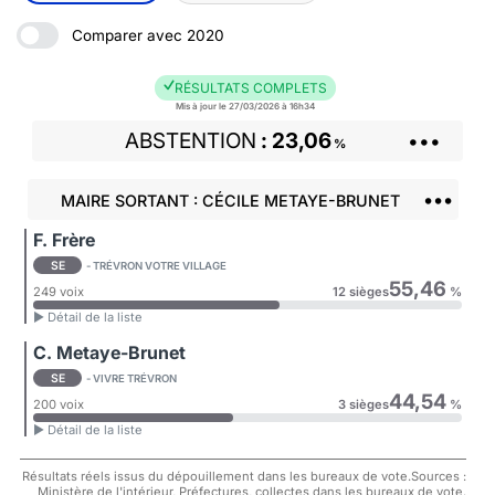
Comparer avec 2020
RÉSULTATS COMPLETS
Mis à jour le 27/03/2026 à 16h34
ABSTENTION
23,06
•••
%
•••
MAIRE SORTANT : CÉCILE METAYE-BRUNET
F. Frère
SE
- TRÉVRON VOTRE VILLAGE
55,46
249 voix
12 sièges
%
► Détail de la liste
C. Metaye-Brunet
SE
- VIVRE TRÉVRON
44,54
200 voix
3 sièges
%
► Détail de la liste
Résultats réels issus du dépouillement dans les bureaux de vote.Sources :
Ministère de l'intérieur, Préfectures, collectes dans les bureaux de vote.