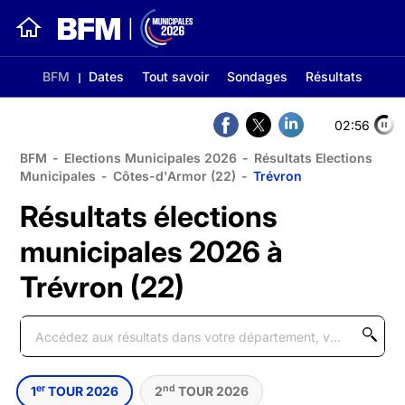
BFM
Dates
Tout savoir
Sondages
Résultats
02:56
BFM
-
Elections Municipales 2026
-
Résultats Elections
Municipales
-
Côtes-d'Armor (22)
-
Trévron
Résultats élections
municipales 2026 à
Trévron (22)
er
nd
1
TOUR 2026
2
TOUR 2026