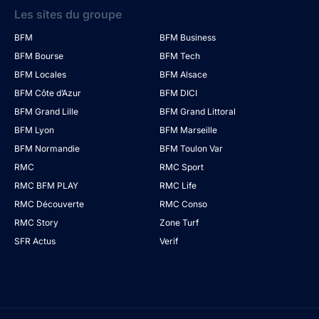
Les sites du groupe
BFM
BFM Business
BFM Bourse
BFM Tech
BFM Locales
BFM Alsace
BFM Côte d’Azur
BFM DICI
BFM Grand Lille
BFM Grand Littoral
BFM Lyon
BFM Marseille
BFM Normandie
BFM Toulon Var
RMC
RMC Sport
RMC BFM PLAY
RMC Life
RMC Découverte
RMC Conso
RMC Story
Zone Turf
SFR Actus
Verif