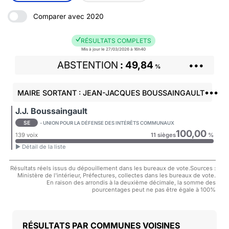
Comparer avec 2020
RÉSULTATS COMPLETS
Mis à jour le 27/03/2026 à 16h40
ABSTENTION
49,84
•••
%
•••
MAIRE SORTANT : JEAN-JACQUES BOUSSAINGAULT
J.J. Boussaingault
SE
- UNION POUR LA DÉFENSE DES INTÉRÊTS COMMUNAUX
100,00
139 voix
11 sièges
%
► Détail de la liste
Résultats réels issus du dépouillement dans les bureaux de vote.Sources :
Ministère de l'intérieur, Préfectures, collectes dans les bureaux de vote.
En raison des arrondis à la deuxième décimale, la somme des
pourcentages peut ne pas être égale à 100%
COMMUNES VOISINES