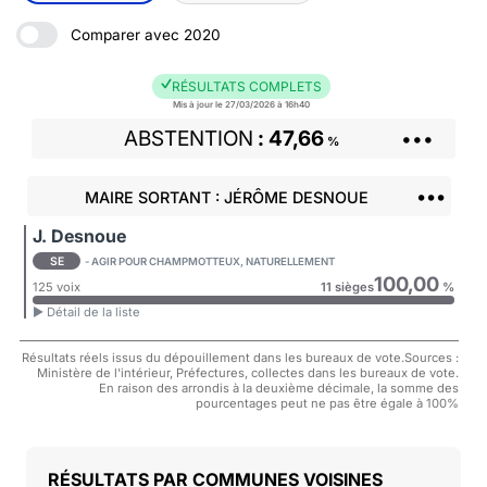
Comparer avec 2020
RÉSULTATS COMPLETS
Mis à jour le 27/03/2026 à 16h40
ABSTENTION
47,66
•••
%
•••
MAIRE SORTANT : JÉRÔME DESNOUE
J. Desnoue
SE
- AGIR POUR CHAMPMOTTEUX, NATURELLEMENT
100,00
125 voix
11 sièges
%
► Détail de la liste
Résultats réels issus du dépouillement dans les bureaux de vote.Sources :
Ministère de l'intérieur, Préfectures, collectes dans les bureaux de vote.
En raison des arrondis à la deuxième décimale, la somme des
pourcentages peut ne pas être égale à 100%
COMMUNES VOISINES