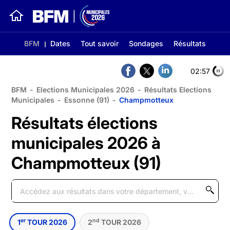
BFM
Dates
Tout savoir
Sondages
Résultats
02:56
BFM
-
Elections Municipales 2026
-
Résultats Elections
Municipales
-
Essonne (91)
-
Champmotteux
Résultats élections
municipales 2026 à
Champmotteux (91)
er
nd
1
TOUR 2026
2
TOUR 2026