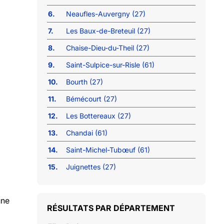
6.
Neaufles-Auvergny (27)
7.
Les Baux-de-Breteuil (27)
8.
Chaise-Dieu-du-Theil (27)
9.
Saint-Sulpice-sur-Risle (61)
10.
Bourth (27)
11.
Bémécourt (27)
12.
Les Bottereaux (27)
13.
Chandai (61)
14.
Saint-Michel-Tubœuf (61)
15.
Juignettes (27)
une
RÉSULTATS PAR DÉPARTEMENT