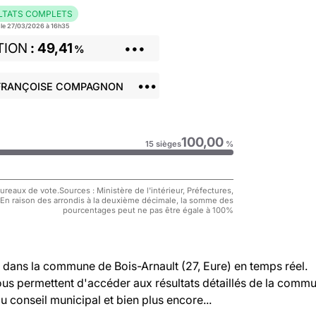
LTATS COMPLETS
r le 27/03/2026 à 16h35
TION
49,41
•••
%
•••
 FRANÇOISE COMPAGNON
100,00
15 sièges
%
reaux de vote.Sources : Ministère de l'intérieur, Préfectures,
 En raison des arrondis à la deuxième décimale, la somme des
pourcentages peut ne pas être égale à 100%
dans la commune de Bois-Arnault (27, Eure) en temps réel.
vous permettent d'accéder aux résultats détaillés de la comm
au conseil municipal et bien plus encore...