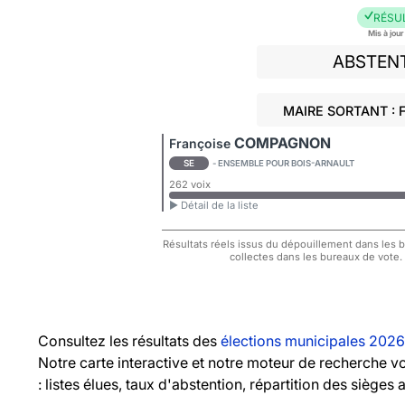
RÉSU
Mis à jou
ABSTEN
MAIRE SORTANT :
COMPAGNON
Françoise
SE
- ENSEMBLE POUR BOIS-ARNAULT
262 voix
► Détail de la liste
Résultats réels issus du dépouillement dans les bu
collectes dans les bureaux de vote.
Consultez les résultats des
élections municipales 2026
Notre carte interactive et notre moteur de recherche 
: listes élues, taux d'abstention, répartition des sièges 