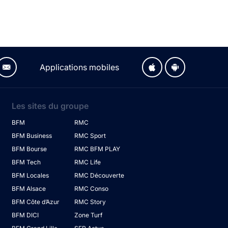
Applications mobiles
Les sites du groupe
BFM
RMC
BFM Business
RMC Sport
BFM Bourse
RMC BFM PLAY
BFM Tech
RMC Life
BFM Locales
RMC Découverte
BFM Alsace
RMC Conso
BFM Côte d’Azur
RMC Story
BFM DICI
Zone Turf