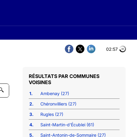
02:57
COMMUNES
VOISINES
1.
Ambenay (27)
2.
Chéronvilliers (27)
3.
Rugles (27)
4.
Saint-Martin-d'Écublei (61)
5.
Saint-Antonin-de-Sommaire (27)