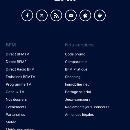
BFM
Nos services
Direct BFMTV
Code promo
Direct BFM2
Comparateur
Direct Radio BFM
BFM Pratique
Émissions BFMTV
Shopping
Programme TV
Immobilier neuf
Canaux TV
Portage salarial
Nos dossiers
Jeux-concours
Évènements
Règlements jeux-concours
Partenaires
Annonces légales
Météo
Météo des neiges