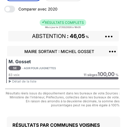
Comparer avec 2020
RÉSULTATS COMPLETS
Mis à jour le 27/03/2026 à 16h35
ABSTENTION
46,05
•••
%
•••
MAIRE SORTANT : MICHEL GOSSET
M. Gosset
SE
- AGIR POUR JUIGNETTES
100,00
83 voix
11 sièges
%
► Détail de la liste
Résultats réels issus du dépouillement dans les bureaux de vote.Sources :
Ministère de l'intérieur, Préfectures, collectes dans les bureaux de vote.
En raison des arrondis à la deuxième décimale, la somme des
pourcentages peut ne pas être égale à 100%
COMMUNES VOISINES