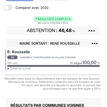
Comparer avec 2020
RÉSULTATS COMPLETS
Mis à jour le 27/03/2026 à 16h35
ABSTENTION
46,48
•••
%
•••
MAIRE SORTANT : RENÉ ROUSSELLE
R. Rousselle
SE
- ENSEMBLE CONSTRUISONS UN VILLAGE D'AVENIR
100,00
185 voix
15 sièges
%
► Détail de la liste
Résultats réels issus du dépouillement dans les bureaux de vote.Sources :
Ministère de l'intérieur, Préfectures, collectes dans les bureaux de vote.
En raison des arrondis à la deuxième décimale, la somme des
pourcentages peut ne pas être égale à 100%
COMMUNES VOISINES