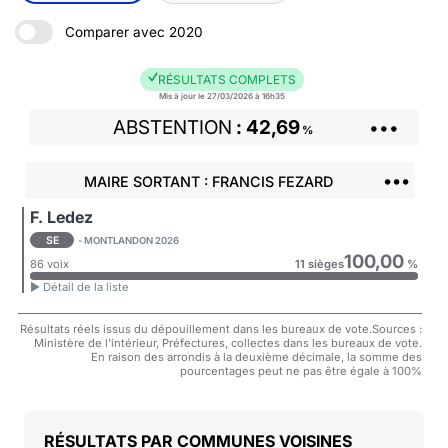
Comparer avec 2020
RÉSULTATS COMPLETS
Mis à jour le 27/03/2026 à 16h35
ABSTENTION
42,69
•••
%
•••
MAIRE SORTANT : FRANCIS FEZARD
F. Ledez
SE
- MONTLANDON 2026
100,00
86 voix
11 sièges
%
► Détail de la liste
Résultats réels issus du dépouillement dans les bureaux de vote.Sources :
Ministère de l'intérieur, Préfectures, collectes dans les bureaux de vote.
En raison des arrondis à la deuxième décimale, la somme des
pourcentages peut ne pas être égale à 100%
COMMUNES VOISINES