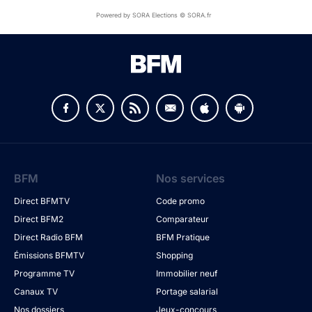
Powered by SORA Elections © SORA.fr
BFM
Nos services
Direct BFMTV
Code promo
Direct BFM2
Comparateur
Direct Radio BFM
BFM Pratique
Émissions BFMTV
Shopping
Programme TV
Immobilier neuf
Canaux TV
Portage salarial
Nos dossiers
Jeux-concours