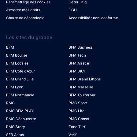
Paramétrage des cookies
Gérer Utiq
J’exerce mes droits
CGU
Charte de déontologie
Accessibilité : non-conforme
Les sites du groupe
BFM
BFM Business
BFM Bourse
BFM Tech
BFM Locales
BFM Alsace
BFM Côte d’Azur
BFM DICI
BFM Grand Lille
BFM Grand Littoral
BFM Lyon
BFM Marseille
BFM Normandie
BFM Toulon Var
RMC
RMC Sport
RMC BFM PLAY
RMC Life
RMC Découverte
RMC Conso
RMC Story
Zone Turf
SFR Actus
Verif