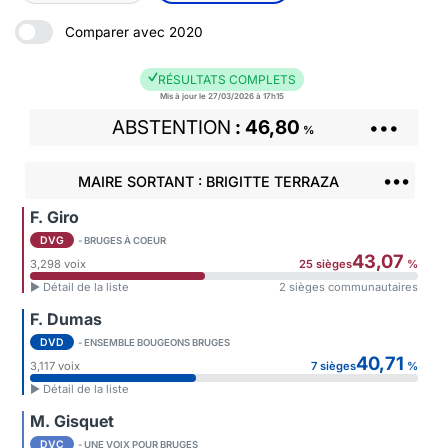
Comparer avec 2020
RÉSULTATS COMPLETS
Mis à jour le 27/03/2026 à 17h15
ABSTENTION
46,80
•••
%
•••
MAIRE SORTANT : BRIGITTE TERRAZA
F. Giro
DVG
- BRUGES À COEUR
43,07
3,298 voix
25 sièges
%
► Détail de la liste
2 sièges communautaires
F. Dumas
DVD
- ENSEMBLE BOUGEONS BRUGES
40,71
3,117 voix
7 sièges
%
► Détail de la liste
M. Gisquet
DVC
- UNE VOIX POUR BRUGES