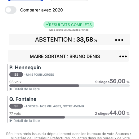
Comparer avec 2020
RÉSULTATS COMPLETS
Mis à jour le 27/03/2026 à 16h36
ABSTENTION
33,58
•••
%
•••
MAIRE SORTANT : BRUNO DENIS
P. Hennequin
SE
- UNIS POUR LORGES
56,00
98 voix
9 sièges
%
► Détail de la liste
Q. Fontaine
SE
- LORGES - NOS VILLAGES, NOTRE AVENIR
44,00
77 voix
2 sièges
%
► Détail de la liste
Résultats réels issus du dépouillement dans les bureaux de vote.Sources :
Ministère de l'intérieur, Préfectures, collectes dans les bureaux de vote.