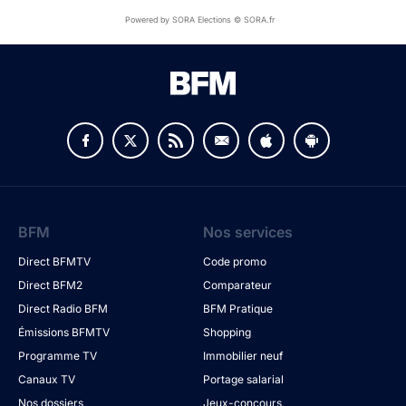
Powered by SORA Elections © SORA.fr
BFM
Nos services
Direct BFMTV
Code promo
Direct BFM2
Comparateur
Direct Radio BFM
BFM Pratique
Émissions BFMTV
Shopping
Programme TV
Immobilier neuf
Canaux TV
Portage salarial
Nos dossiers
Jeux-concours