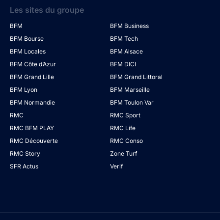
Les sites du groupe
BFM
BFM Business
BFM Bourse
BFM Tech
BFM Locales
BFM Alsace
BFM Côte d’Azur
BFM DICI
BFM Grand Lille
BFM Grand Littoral
BFM Lyon
BFM Marseille
BFM Normandie
BFM Toulon Var
RMC
RMC Sport
RMC BFM PLAY
RMC Life
RMC Découverte
RMC Conso
RMC Story
Zone Turf
SFR Actus
Verif