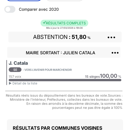
Comparer avec 2020
RÉSULTATS COMPLETS
Mis à jour le 27/03/2026 à 16h36
ABSTENTION
51,80
•••
%
•••
MAIRE SORTANT : JULIEN CATALA
J. Catala
SE
- VERS L'AVENIR POUR MARCHENOIR
100,00
157 voix
15 sièges
%
► Détail de la liste
Résultats réels issus du dépouillement dans les bureaux de vote.Sources :
Ministère de l'intérieur, Préfectures, collectes dans les bureaux de vote.
En raison des arrondis à la deuxième décimale, la somme des
pourcentages peut ne pas être égale à 100%
COMMUNES VOISINES