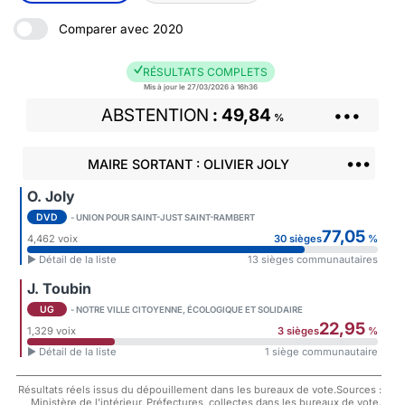
Comparer avec 2020
RÉSULTATS COMPLETS
Mis à jour le 27/03/2026 à 16h36
ABSTENTION
49,84
•••
%
•••
MAIRE SORTANT : OLIVIER JOLY
O. Joly
DVD
- UNION POUR SAINT-JUST SAINT-RAMBERT
77,05
4,462 voix
30 sièges
%
► Détail de la liste
13 sièges communautaires
J. Toubin
UG
- NOTRE VILLE CITOYENNE, ÉCOLOGIQUE ET SOLIDAIRE
22,95
1,329 voix
3 sièges
%
► Détail de la liste
1 siège communautaire
Résultats réels issus du dépouillement dans les bureaux de vote.Sources :
Ministère de l'intérieur, Préfectures, collectes dans les bureaux de vote.