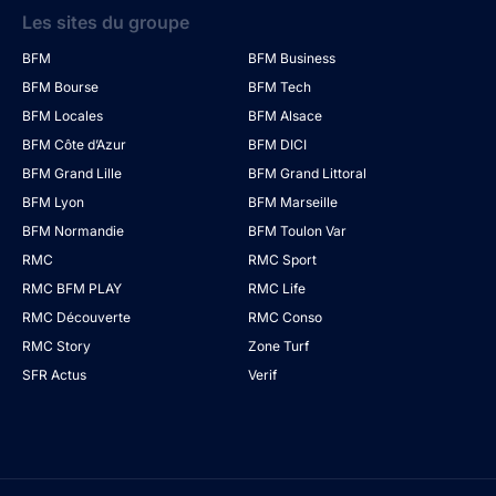
Les sites du groupe
BFM
BFM Business
BFM Bourse
BFM Tech
BFM Locales
BFM Alsace
BFM Côte d’Azur
BFM DICI
BFM Grand Lille
BFM Grand Littoral
BFM Lyon
BFM Marseille
BFM Normandie
BFM Toulon Var
RMC
RMC Sport
RMC BFM PLAY
RMC Life
RMC Découverte
RMC Conso
RMC Story
Zone Turf
SFR Actus
Verif