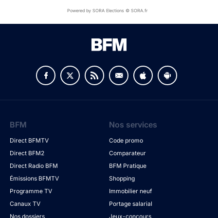
Powered by SORA Elections © SORA.fr
BFM
Nos services
Direct BFMTV
Code promo
Direct BFM2
Comparateur
Direct Radio BFM
BFM Pratique
Émissions BFMTV
Shopping
Programme TV
Immobilier neuf
Canaux TV
Portage salarial
Nos dossiers
Jeux-concours