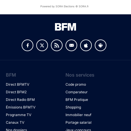
Powered by SORA Elections © SORA.fr
BFM
Nos services
Direct BFMTV
Code promo
Direct BFM2
Comparateur
Direct Radio BFM
BFM Pratique
Émissions BFMTV
Shopping
Programme TV
Immobilier neuf
Canaux TV
Portage salarial
Nos dossiers
Jeux-concours