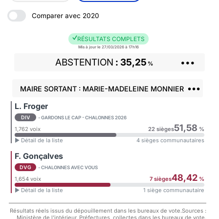
Comparer avec 2020
RÉSULTATS COMPLETS
Mis à jour le 27/03/2026 à 17h16
ABSTENTION
35,25
•••
%
•••
MAIRE SORTANT : MARIE-MADELEINE MONNIER
L. Froger
DIV
- GARDONS LE CAP - CHALONNES 2026
51,58
1,762 voix
22 sièges
%
► Détail de la liste
4 sièges communautaires
F. Gonçalves
DVG
- CHALONNES AVEC VOUS
48,42
1,654 voix
7 sièges
%
► Détail de la liste
1 siège communautaire
Résultats réels issus du dépouillement dans les bureaux de vote.Sources :
Ministère de l'intérieur, Préfectures, collectes dans les bureaux de vote.