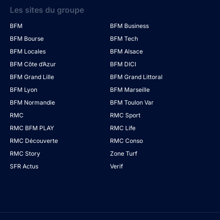
Les sites du groupe
BFM
BFM Business
BFM Bourse
BFM Tech
BFM Locales
BFM Alsace
BFM Côte d’Azur
BFM DICI
BFM Grand Lille
BFM Grand Littoral
BFM Lyon
BFM Marseille
BFM Normandie
BFM Toulon Var
RMC
RMC Sport
RMC BFM PLAY
RMC Life
RMC Découverte
RMC Conso
RMC Story
Zone Turf
SFR Actus
Verif