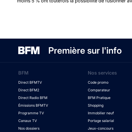
moins 5 % ont toutefois la possibilité de fusionner ave
Première sur l'info
BFM
Nos services
Direct BFMTV
Code promo
Direct BFM2
Comparateur
Direct Radio BFM
BFM Pratique
Émissions BFMTV
Shopping
Programme TV
Immobilier neuf
Canaux TV
Portage salarial
Nos dossiers
Jeux-concours