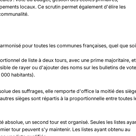
ipements locaux. Ce scrutin permet également d'élire les
rcommunalité.
 harmonisé pour toutes les communes françaises, quel que soi
rtionnel de liste à deux tours, avec une prime majoritaire, et
ossible de rayer ou d'ajouter des noms sur les bulletins de vot
000 habitants).
bsolue des suffrages, elle remporte d'office la moitié des sièg
 autres sièges sont répartis à la proportionnelle entre toutes l
ité absolue, un second tour est organisé. Seules les listes aya
ier tour peuvent s'y maintenir. Les listes ayant obtenu au