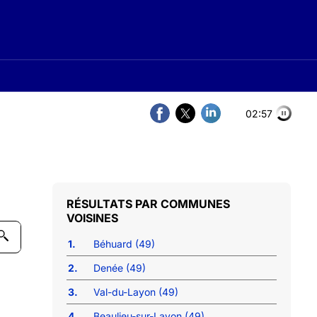
02:56
COMMUNES
VOISINES
1.
Béhuard (49)
2.
Denée (49)
3.
Val-du-Layon (49)
4.
Beaulieu-sur-Layon (49)