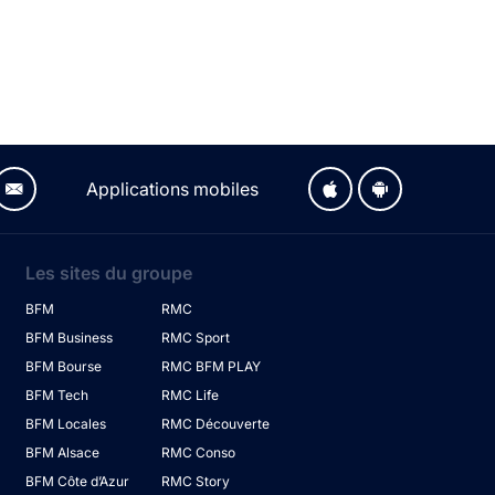
Applications mobiles
Les sites du groupe
BFM
RMC
BFM Business
RMC Sport
BFM Bourse
RMC BFM PLAY
BFM Tech
RMC Life
BFM Locales
RMC Découverte
BFM Alsace
RMC Conso
BFM Côte d’Azur
RMC Story