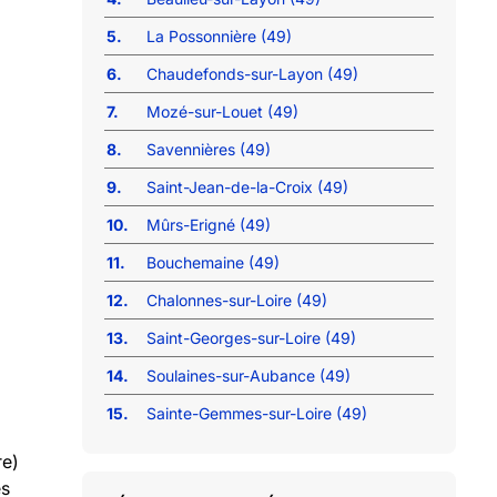
5.
La Possonnière (49)
6.
Chaudefonds-sur-Layon (49)
7.
Mozé-sur-Louet (49)
8.
Savennières (49)
9.
Saint-Jean-de-la-Croix (49)
10.
Mûrs-Erigné (49)
11.
Bouchemaine (49)
12.
Chalonnes-sur-Loire (49)
13.
Saint-Georges-sur-Loire (49)
14.
Soulaines-sur-Aubance (49)
15.
Sainte-Gemmes-sur-Loire (49)
re)
és