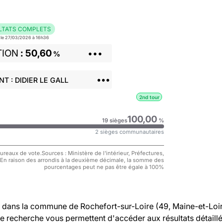
LTATS COMPLETS
r le 27/03/2026 à 16h36
TION
50,60
•••
%
•••
T : DIDIER LE GALL
2nd tour
100,00
19 sièges
%
2 sièges communautaires
reaux de vote.Sources : Ministère de l'intérieur, Préfectures,
 En raison des arrondis à la deuxième décimale, la somme des
pourcentages peut ne pas être égale à 100%
dans la commune de Rochefort-sur-Loire (49, Maine-et-Loi
de recherche vous permettent d'accéder aux résultats détaill