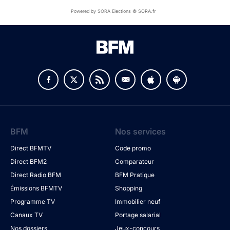
Powered by SORA Elections © SORA.fr
BFM
Nos services
Direct BFMTV
Code promo
Direct BFM2
Comparateur
Direct Radio BFM
BFM Pratique
Émissions BFMTV
Shopping
Programme TV
Immobilier neuf
Canaux TV
Portage salarial
Nos dossiers
Jeux-concours