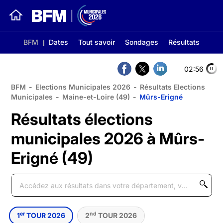
BFM
Dates
Tout savoir
Sondages
Résultats
02:56
BFM
-
Elections Municipales 2026
-
Résultats Elections
Municipales
-
Maine-et-Loire (49)
-
Mûrs-Erigné
Résultats élections
municipales 2026 à Mûrs-
Erigné (49)
er
nd
1
TOUR 2026
2
TOUR 2026