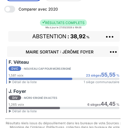
Comparer avec 2020
RÉSULTATS COMPLETS
Mis à jour le 27/03/2026 à 16h36
ABSTENTION
38,92
•••
%
•••
MAIRE SORTANT : JÉRÔME FOYER
F. Véteau
DVC
- NOUVEAU CAP POUR MÛRS ERIGNÉ
55,55
1,581 voix
23 sièges
%
► Détail de la liste
1 siège communautaire
J. Foyer
DIV
- MÛRS-ERIGNÉ EN ACTES
44,45
1,265 voix
6 sièges
%
► Détail de la liste
Résultats réels issus du dépouillement dans les bureaux de vote.Sources :
Ministère de l'intérieur, Préfectures, collectes dans les bureaux de vote.