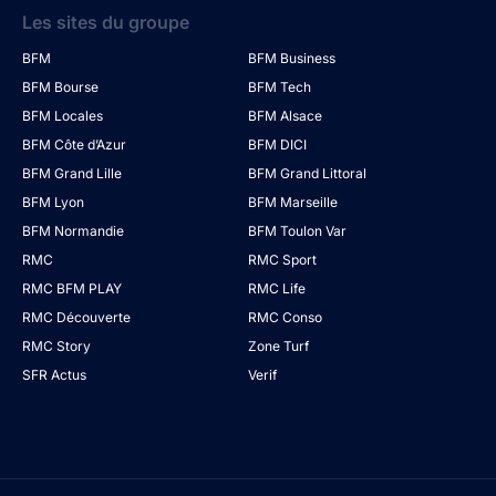
Les sites du groupe
BFM
BFM Business
BFM Bourse
BFM Tech
BFM Locales
BFM Alsace
BFM Côte d’Azur
BFM DICI
BFM Grand Lille
BFM Grand Littoral
BFM Lyon
BFM Marseille
BFM Normandie
BFM Toulon Var
RMC
RMC Sport
RMC BFM PLAY
RMC Life
RMC Découverte
RMC Conso
RMC Story
Zone Turf
SFR Actus
Verif