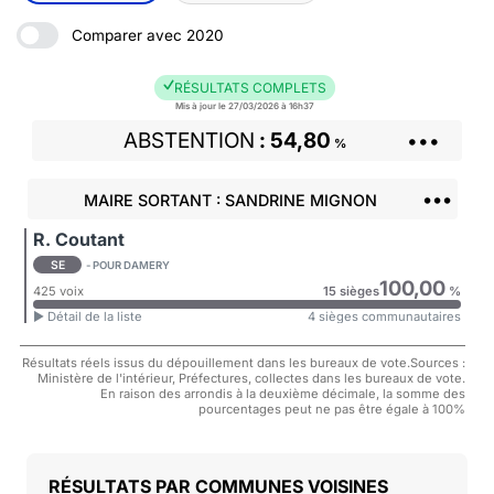
Comparer avec 2020
RÉSULTATS COMPLETS
Mis à jour le 27/03/2026 à 16h37
ABSTENTION
54,80
•••
%
•••
MAIRE SORTANT : SANDRINE MIGNON
R. Coutant
SE
- POUR DAMERY
100,00
425 voix
15 sièges
%
► Détail de la liste
4 sièges communautaires
Résultats réels issus du dépouillement dans les bureaux de vote.Sources :
Ministère de l'intérieur, Préfectures, collectes dans les bureaux de vote.
En raison des arrondis à la deuxième décimale, la somme des
pourcentages peut ne pas être égale à 100%
COMMUNES VOISINES