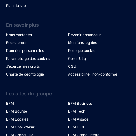
Plan du site
En savoir plus
Nous contacter
Devenir annonceur
Recrutement
Mentions légales
Données personnelles
Politique cookie
Paramétrage des cookies
Gérer Utiq
J’exerce mes droits
CGU
Charte de déontologie
Accessibilité : non-conforme
Les sites du groupe
BFM
BFM Business
BFM Bourse
BFM Tech
BFM Locales
BFM Alsace
BFM Côte d’Azur
BFM DICI
BFM Grand Lille
BFM Grand Littoral