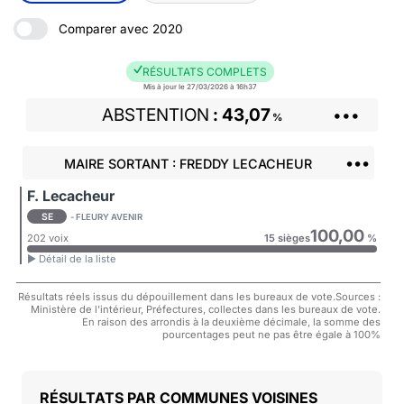
Comparer avec 2020
RÉSULTATS COMPLETS
Mis à jour le 27/03/2026 à 16h37
ABSTENTION
43,07
•••
%
•••
MAIRE SORTANT : FREDDY LECACHEUR
F. Lecacheur
SE
- FLEURY AVENIR
100,00
202 voix
15 sièges
%
► Détail de la liste
Résultats réels issus du dépouillement dans les bureaux de vote.Sources :
Ministère de l'intérieur, Préfectures, collectes dans les bureaux de vote.
En raison des arrondis à la deuxième décimale, la somme des
pourcentages peut ne pas être égale à 100%
COMMUNES VOISINES