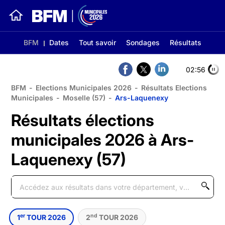
BFM
Dates
Tout savoir
Sondages
Résultats
02:56
BFM
-
Elections Municipales 2026
-
Résultats Elections
Municipales
-
Moselle (57)
-
Ars-Laquenexy
Résultats élections
municipales 2026 à Ars-
Laquenexy (57)
er
nd
1
TOUR 2026
2
TOUR 2026