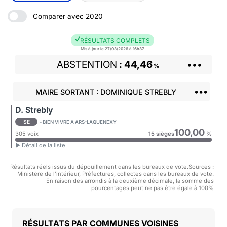
Comparer avec 2020
RÉSULTATS COMPLETS
Mis à jour le 27/03/2026 à 16h37
ABSTENTION
44,46
•••
%
•••
MAIRE SORTANT : DOMINIQUE STREBLY
D. Strebly
SE
- BIEN VIVRE A ARS-LAQUENEXY
100,00
305 voix
15 sièges
%
► Détail de la liste
Résultats réels issus du dépouillement dans les bureaux de vote.Sources :
Ministère de l'intérieur, Préfectures, collectes dans les bureaux de vote.
En raison des arrondis à la deuxième décimale, la somme des
pourcentages peut ne pas être égale à 100%
COMMUNES VOISINES