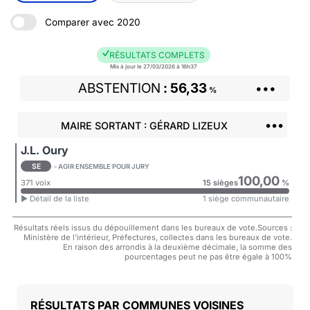
Comparer avec 2020
RÉSULTATS COMPLETS
Mis à jour le 27/03/2026 à 16h37
ABSTENTION
56,33
•••
%
•••
MAIRE SORTANT : GÉRARD LIZEUX
J.L. Oury
SE
- AGIR ENSEMBLE POUR JURY
100,00
371 voix
15 sièges
%
► Détail de la liste
1 siège communautaire
Résultats réels issus du dépouillement dans les bureaux de vote.Sources :
Ministère de l'intérieur, Préfectures, collectes dans les bureaux de vote.
En raison des arrondis à la deuxième décimale, la somme des
pourcentages peut ne pas être égale à 100%
COMMUNES VOISINES