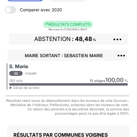
Comparer avec 2020
RÉSULTATS COMPLETS
Mis à jour le 27/03/2026 à 16h37
ABSTENTION
48,48
•••
%
•••
MAIRE SORTANT : SEBASTIEN MARIE
S. Marie
SE
- FLEURY
100,00
193 voix
15 sièges
%
► Détail de la liste
Résultats réels issus du dépouillement dans les bureaux de vote.Sources :
Ministère de l'intérieur, Préfectures, collectes dans les bureaux de vote.
En raison des arrondis à la deuxième décimale, la somme des
pourcentages peut ne pas être égale à 100%
COMMUNES VOISINES