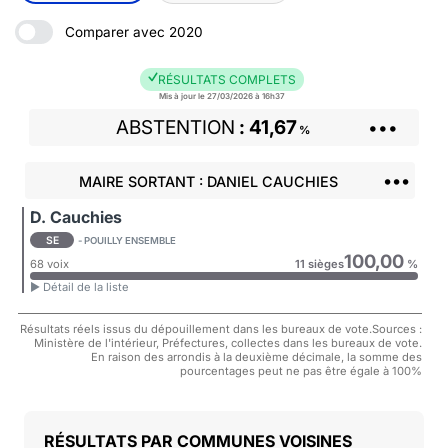
Comparer avec 2020
RÉSULTATS COMPLETS
Mis à jour le 27/03/2026 à 16h37
ABSTENTION
41,67
•••
%
•••
MAIRE SORTANT : DANIEL CAUCHIES
D. Cauchies
SE
- POUILLY ENSEMBLE
100,00
68 voix
11 sièges
%
► Détail de la liste
Résultats réels issus du dépouillement dans les bureaux de vote.Sources :
Ministère de l'intérieur, Préfectures, collectes dans les bureaux de vote.
En raison des arrondis à la deuxième décimale, la somme des
pourcentages peut ne pas être égale à 100%
COMMUNES VOISINES