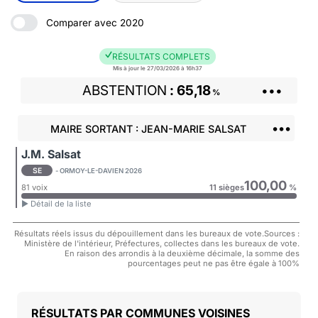
Comparer avec 2020
RÉSULTATS COMPLETS
Mis à jour le 27/03/2026 à 16h37
ABSTENTION
65,18
•••
%
•••
MAIRE SORTANT : JEAN-MARIE SALSAT
J.M. Salsat
SE
- ORMOY-LE-DAVIEN 2026
100,00
81 voix
11 sièges
%
► Détail de la liste
Résultats réels issus du dépouillement dans les bureaux de vote.Sources :
Ministère de l'intérieur, Préfectures, collectes dans les bureaux de vote.
En raison des arrondis à la deuxième décimale, la somme des
pourcentages peut ne pas être égale à 100%
COMMUNES VOISINES