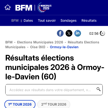
BFM
Dates
Tout savoir
Sondages
Résultats
02:56
BFM
-
Elections Municipales 2026
-
Résultats Elections
Municipales
-
Oise (60)
-
Ormoy-le-Davien
Résultats élections
municipales 2026 à Ormoy-
le-Davien (60)
er
nd
1
TOUR 2026
2
TOUR 2026