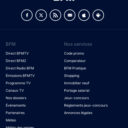
BFM
Nos services
Direct BFMTV
Code promo
Direct BFM2
Comparateur
Direct Radio BFM
BFM Pratique
Émissions BFMTV
Shopping
Programme TV
Immobilier neuf
Canaux TV
Portage salarial
Nos dossiers
Jeux-concours
Évènements
Règlements jeux-concours
Partenaires
Annonces légales
Météo
Météo des neiges