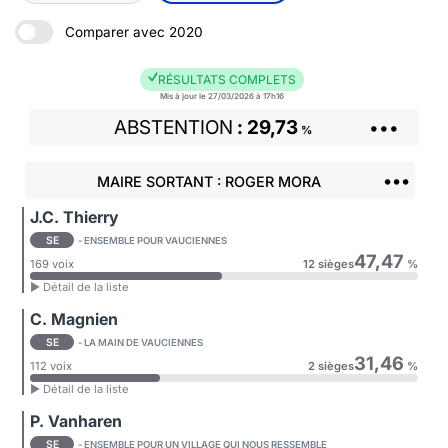
Comparer avec 2020
RÉSULTATS COMPLETS
Mis à jour le 27/03/2026 à 17h16
ABSTENTION
29,73
•••
%
•••
MAIRE SORTANT : ROGER MORA
J.C. Thierry
SE
- ENSEMBLE POUR VAUCIENNES
47,47
169 voix
12 sièges
%
► Détail de la liste
C. Magnien
SE
- LA MAIN DE VAUCIENNES
31,46
112 voix
2 sièges
%
► Détail de la liste
P. Vanharen
SE
- ENSEMBLE POUR UN VILLAGE QUI NOUS RESSEMBLE