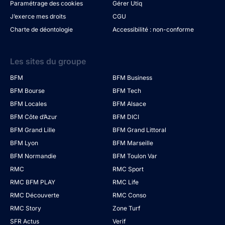
Paramétrage des cookies
Gérer Utiq
J’exerce mes droits
CGU
Charte de déontologie
Accessibilité : non-conforme
Les sites du groupe
BFM
BFM Business
BFM Bourse
BFM Tech
BFM Locales
BFM Alsace
BFM Côte d’Azur
BFM DICI
BFM Grand Lille
BFM Grand Littoral
BFM Lyon
BFM Marseille
BFM Normandie
BFM Toulon Var
RMC
RMC Sport
RMC BFM PLAY
RMC Life
RMC Découverte
RMC Conso
RMC Story
Zone Turf
SFR Actus
Verif