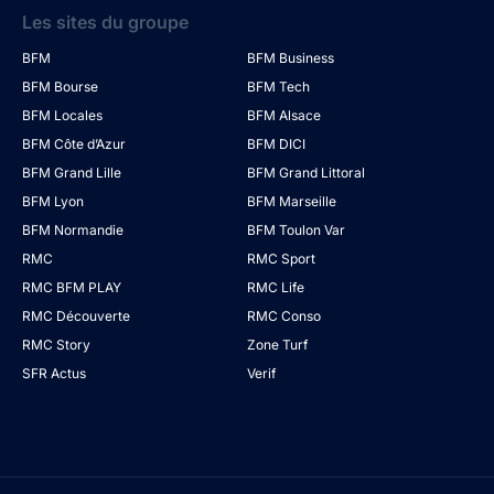
Les sites du groupe
BFM
BFM Business
BFM Bourse
BFM Tech
BFM Locales
BFM Alsace
BFM Côte d’Azur
BFM DICI
BFM Grand Lille
BFM Grand Littoral
BFM Lyon
BFM Marseille
BFM Normandie
BFM Toulon Var
RMC
RMC Sport
RMC BFM PLAY
RMC Life
RMC Découverte
RMC Conso
RMC Story
Zone Turf
SFR Actus
Verif