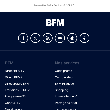
Powered by SORA Elections © SORA.fr
BFM
Nos services
Direct BFMTV
Code promo
Direct BFM2
Comparateur
Direct Radio BFM
BFM Pratique
Émissions BFMTV
Shopping
Programme TV
Immobilier neuf
Canaux TV
Portage salarial
Nos dossiers
Jeux-concours