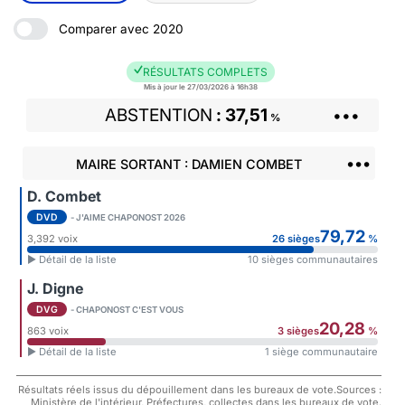
Comparer avec 2020
RÉSULTATS COMPLETS
Mis à jour le 27/03/2026 à 16h38
ABSTENTION
37,51
•••
%
•••
MAIRE SORTANT : DAMIEN COMBET
D. Combet
DVD
- J'AIME CHAPONOST 2026
79,72
3,392 voix
26 sièges
%
► Détail de la liste
10 sièges communautaires
J. Digne
DVG
- CHAPONOST C'EST VOUS
20,28
863 voix
3 sièges
%
► Détail de la liste
1 siège communautaire
Résultats réels issus du dépouillement dans les bureaux de vote.Sources :
Ministère de l'intérieur, Préfectures, collectes dans les bureaux de vote.