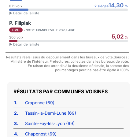
14,30
871 voix
2 sièges
%
► Détail de la liste
P. Filipiak
DVG
- NOTRE FRANCHEVILLE POPULAIRE
5,02
306 voix
%
► Détail de la liste
Résultats réels issus du dépouillement dans les bureaux de vote.Sources :
Ministère de l'intérieur, Préfectures, collectes dans les bureaux de vote.
En raison des arrondis à la deuxième décimale, la somme des
pourcentages peut ne pas être égale à 100%
COMMUNES VOISINES
1.
Craponne (69)
2.
Tassin-la-Demi-Lune (69)
3.
Sainte-Foy-lès-Lyon (69)
4.
Chaponost (69)