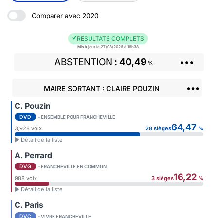
Comparer avec 2020
RÉSULTATS COMPLETS
Mis à jour le 27/03/2026 à 16h38
ABSTENTION
40,49
•••
%
•••
MAIRE SORTANT : CLAIRE POUZIN
C. Pouzin
DVD
- ENSEMBLE POUR FRANCHEVILLE
64,47
3,928 voix
28 sièges
%
► Détail de la liste
A. Perrard
DVG
- FRANCHEVILLE EN COMMUN
16,22
988 voix
3 sièges
%
► Détail de la liste
C. Paris
DVC
- VIVRE FRANCHEVILLE