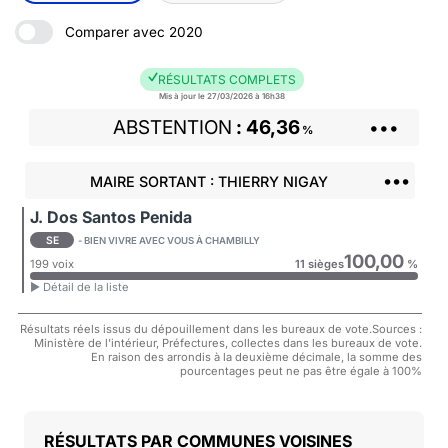
Comparer avec 2020
RÉSULTATS COMPLETS
Mis à jour le 27/03/2026 à 16h38
ABSTENTION
46,36
•••
%
•••
MAIRE SORTANT : THIERRY NIGAY
J. Dos Santos Penida
SE
- BIEN VIVRE AVEC VOUS À CHAMBILLY
100,00
199 voix
11 sièges
%
► Détail de la liste
Résultats réels issus du dépouillement dans les bureaux de vote.Sources :
Ministère de l'intérieur, Préfectures, collectes dans les bureaux de vote.
En raison des arrondis à la deuxième décimale, la somme des
pourcentages peut ne pas être égale à 100%
COMMUNES VOISINES