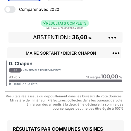
Comparer avec 2020
RÉSULTATS COMPLETS
Mis à jour le 27/03/2026 à 16h38
ABSTENTION
36,60
•••
%
•••
MAIRE SORTANT : DIDIER CHAPON
D. Chapon
SE
- ENSEMBLE POUR VINDECY
100,00
93 voix
11 sièges
%
► Détail de la liste
Résultats réels issus du dépouillement dans les bureaux de vote.Sources :
Ministère de l'intérieur, Préfectures, collectes dans les bureaux de vote.
En raison des arrondis à la deuxième décimale, la somme des
pourcentages peut ne pas être égale à 100%
COMMUNES VOISINES