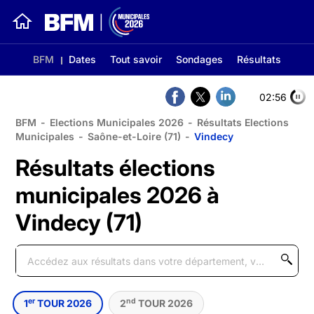
BFM
Dates
Tout savoir
Sondages
Résultats
02:56
BFM
-
Elections Municipales 2026
-
Résultats Elections
Municipales
-
Saône-et-Loire (71)
-
Vindecy
Résultats élections
municipales 2026 à
Vindecy (71)
er
nd
1
TOUR 2026
2
TOUR 2026