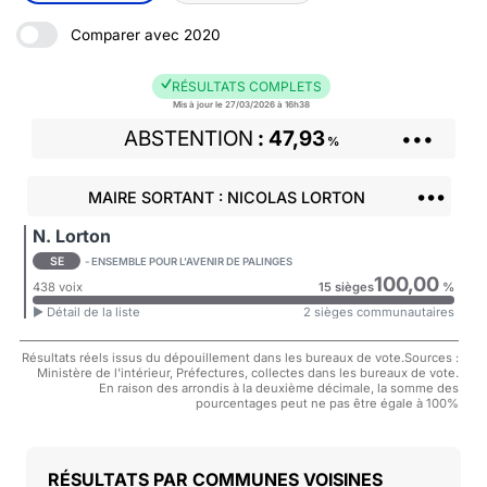
Comparer avec 2020
RÉSULTATS COMPLETS
Mis à jour le 27/03/2026 à 16h38
ABSTENTION
47,93
•••
%
•••
MAIRE SORTANT : NICOLAS LORTON
N. Lorton
SE
- ENSEMBLE POUR L'AVENIR DE PALINGES
100,00
438 voix
15 sièges
%
► Détail de la liste
2 sièges communautaires
Résultats réels issus du dépouillement dans les bureaux de vote.Sources :
Ministère de l'intérieur, Préfectures, collectes dans les bureaux de vote.
En raison des arrondis à la deuxième décimale, la somme des
pourcentages peut ne pas être égale à 100%
COMMUNES VOISINES