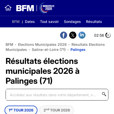
BFM
Dates
Tout savoir
Sondages
Résultats
02:56
BFM
-
Elections Municipales 2026
-
Résultats Elections
Municipales
-
Saône-et-Loire (71)
-
Palinges
Résultats élections
municipales 2026 à
Palinges (71)
er
nd
1
TOUR 2026
2
TOUR 2026