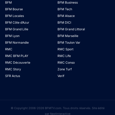
BFM
BFM Business
BFM Bourse
BFM Tech
BFM Locales
BFM Alsace
BFM Côte d’Azur
BFM DICI
BFM Grand Lille
BFM Grand Littoral
BFM Lyon
BFM Marseille
BFM Normandie
BFM Toulon Var
RMC
RMC Sport
RMC BFM PLAY
RMC Life
RMC Découverte
RMC Conso
RMC Story
Zone Turf
SFR Actus
Verif
© Copyright 2006-2026 BFMTV.com. Tous droits réservés. Site édité
par NextInteractive