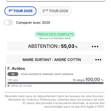
er
nd
1
TOUR 2026
2
TOUR 2026
Comparer avec 2020
RÉSULTATS COMPLETS
Mis à jour le 27/03/2026 à 16h38
ABSTENTION
55,03
•••
%
•••
MAIRE SORTANT : ANDRÉ COTTIN
F. Avidos
SE
- POUR L'AVENIR DE VARENNE-SAINT-GERMAIN
100,00
176 voix
15 sièges
%
► Détail de la liste
Résultats réels issus du dépouillement dans les bureaux de vote.Sources :
Ministère de l'intérieur, Préfectures, collectes dans les bureaux de vote.
En raison des arrondis à la deuxième décimale, la somme des
pourcentages peut ne pas être égale à 100%