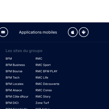
Applications mobiles
Les sites du groupe
BFM
RMC
BFM Business
RMC Sport
BFM Bourse
RMC BFM PLAY
BFM Tech
RMC Life
BFM Locales
RMC Découverte
BFM Alsace
RMC Conso
BFM Côte d’Azur
RMC Story
BFM DICI
Zone Turf