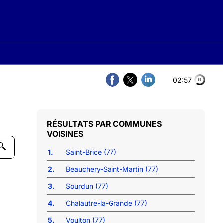
02:56
COMMUNES
VOISINES
1.
Saint-Brice (77)
2.
Beauchery-Saint-Martin (77)
3.
Sourdun (77)
4.
Chalautre-la-Grande (77)
5.
Voulton (77)