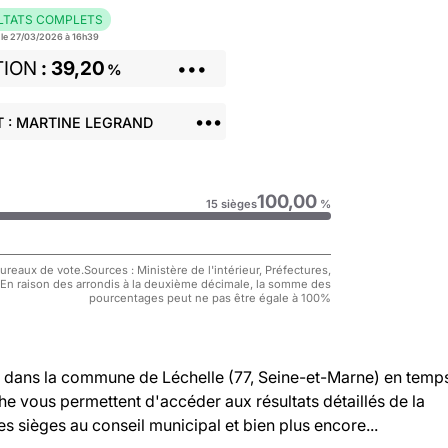
LTATS COMPLETS
r le 27/03/2026 à 16h39
TION
39,20
•••
%
•••
 : MARTINE LEGRAND
100,00
15 sièges
%
reaux de vote.Sources : Ministère de l'intérieur, Préfectures,
 En raison des arrondis à la deuxième décimale, la somme des
pourcentages peut ne pas être égale à 100%
dans la commune de Léchelle (77, Seine-et-Marne) en temp
che vous permettent d'accéder aux résultats détaillés de la
es sièges au conseil municipal et bien plus encore...