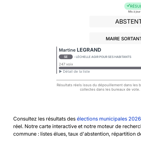
RÉSU
Mis à jou
ABSTEN
MAIRE SORTANT
LEGRAND
Martine
SE
- LÉCHELLE AGIR POUR SES HABITANTS
247 voix
► Détail de la liste
Résultats réels issus du dépouillement dans les bu
collectes dans les bureaux de vote.
Consultez les résultats des
élections municipales 2026
réel. Notre carte interactive et notre moteur de recher
commune : listes élues, taux d'abstention, répartition d