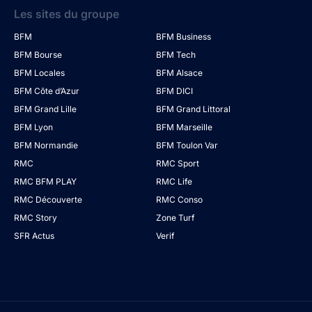
Les sites du groupe
BFM
BFM Business
BFM Bourse
BFM Tech
BFM Locales
BFM Alsace
BFM Côte d’Azur
BFM DICI
BFM Grand Lille
BFM Grand Littoral
BFM Lyon
BFM Marseille
BFM Normandie
BFM Toulon Var
RMC
RMC Sport
RMC BFM PLAY
RMC Life
RMC Découverte
RMC Conso
RMC Story
Zone Turf
SFR Actus
Verif