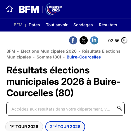
BFM
Dates
Tout savoir
Sondages
Résultats
02:56
BFM
-
Elections Municipales 2026
-
Résultats Elections
Municipales
-
Somme (80)
-
Buire-Courcelles
Résultats élections
municipales 2026 à Buire-
Courcelles (80)
er
nd
1
TOUR 2026
2
TOUR 2026