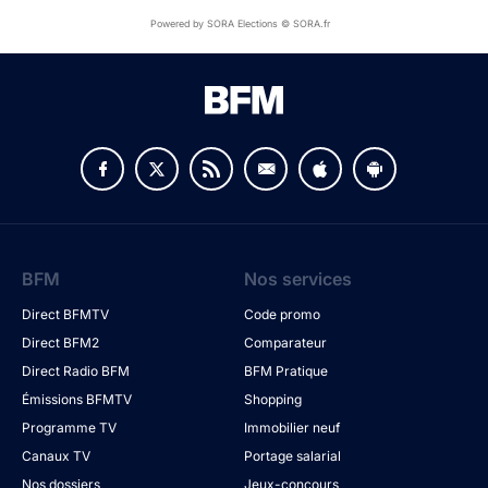
Powered by SORA Elections © SORA.fr
BFM
Nos services
Direct BFMTV
Code promo
Direct BFM2
Comparateur
Direct Radio BFM
BFM Pratique
Émissions BFMTV
Shopping
Programme TV
Immobilier neuf
Canaux TV
Portage salarial
Nos dossiers
Jeux-concours