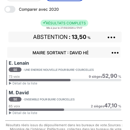
Comparer avec 2020
RÉSULTATS COMPLETS
Mis à jour le 27/03/2026 à 17h17
ABSTENTION
13,50
•••
%
•••
MAIRE SORTANT : DAVID HÉ
E. Lenain
SE
- UNE ENERGIE NOUVELLE POUR BUIRE-COURCELLES
52,90
73 voix
9 sièges
%
► Détail de la liste
M. David
SE
- ENSEMBLE POUR BUIRE COURCELLES
47,10
65 voix
2 sièges
%
► Détail de la liste
Résultats réels issus du dépouillement dans les bureaux de vote.Sources :
Ministère de l'intérieur, Préfectures, collectes dans les bureaux de vote.